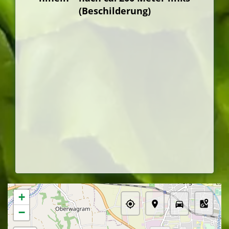
(Beschilderung)
+
−